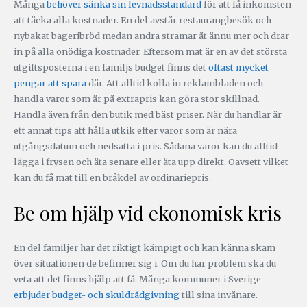
Många
behöver sänka sin levnadsstandard
för att få inkomsten
att täcka alla kostnader. En del avstår restaurangbesök och
nybakat bageribröd medan andra stramar åt ännu mer och drar
in på alla onödiga kostnader. Eftersom mat är en av det största
utgiftsposterna i en familjs budget finns det
oftast mycket
pengar att spara
där. Att alltid kolla in reklambladen och
handla varor som är på extrapris kan göra stor skillnad.
Handla även från den butik med bäst priser. När du handlar är
ett annat tips att hålla utkik efter varor som är nära
utgångsdatum och nedsatta i pris. Sådana varor kan du alltid
lägga i frysen och äta senare eller äta upp direkt. Oavsett vilket
kan du få mat till en bråkdel av ordinariepris.
Be om hjälp vid ekonomisk kris
En del familjer har det riktigt kämpigt och kan känna skam
över situationen de befinner sig i. Om du har problem ska du
veta att det finns hjälp att få. Många kommuner i Sverige
erbjuder budget- och skuldrådgivning
till sina invånare.