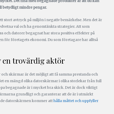
 mycket. Det fina med begagnade produkter är att du kan
l betydligt mindre pengar.
t stort avtryck på miljön i negativ bemärkelse. Men det är
dvetna val och ha genomtänkta strategier. Att som
öss och datorer begagnat har stora positiva effekter på
även för företagets ekonomi. Du som företagare har alltså
 en trovärdig aktör
och skärmar är det möjligt att få samma prestanda och
 det en mängd olika datorskärmar i olika storlekar från full
a begagnade är i mycket bra skick. Det är dock viktigt
ärmarna grundligt och garanterar att de är i utmärkt
agnade datorskärmen kommer att
hålla måttet och uppfyller