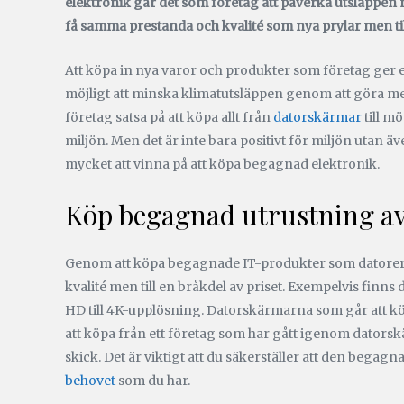
elektronik går det som företag att påverka utsläppen
få samma prestanda och kvalité som nya prylar men til
Att köpa in nya varor och produkter som företag ger et
möjligt att minska klimatutsläppen genom att göra me
företag satsa på att köpa allt från
datorskärmar
till m
miljön. Men det är inte bara positivt för miljön utan 
mycket att vinna på att köpa begagnad elektronik.
Köp begagnad utrustning av
Genom att köpa begagnade IT-produkter som datorer 
kvalité men till en bråkdel av priset. Exempelvis finns
HD till 4K-upplösning. Datorskärmarna som går att köp
att köpa från ett företag som har gått igenom datorsk
skick. Det är viktigt att du säkerställer att den beg
behovet
som du har.