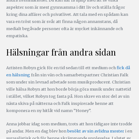
andra livssituationer. Du kan här få hjälp med att se vilka
aspekter som är mest gynnsamma i ditt liv och ställa frågor
kring dina affärer och privatlivet. Att tala med en spådam kan
vara en tröst som är svår att finna någon annanstans, då
medialt begåvade personer ofta är mycket inkännande och
empatiska.
Hälsningar från andra sidan
Artisten Robyn gick för en tid sedan till ett medium och
fick då
en hälsning
från sin vän och samarbetspartner Christian Falk
som under sin levnad arbetade som musikproducent. Christian
ville hälsa Robyn att hon borde börja göra musik under nattetid
i stället, vilket Robyn tog fasta på. Hon skrev en stor del av sin
nästa skiva på nätterna och Falk inspirerade henne att
komponera en ny hitlåt vid namn ”Honey”.
Anna jobbar idag som medium, trots att hon tidigare inte trodde
på andar. Men en dag blev hon
besökt av sin avlidna moster
i en
surrealistisk och för henne skrämmande upplevelse. I slutet av