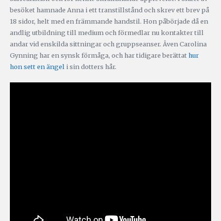
besöket hamnade Anna i ett transtillstånd och skrev ett brev på
18 sidor, helt med en främmande handstil. Hon påbörjade då en
andlig utbildning till medium och förmedlar nu kontakter till
andar vid enskilda sittningar och gruppseanser. Även Carolina
Gynning har en synsk förmåga, och har tidigare berättat
hur
hon sett en ängel
i sin dotters hår.