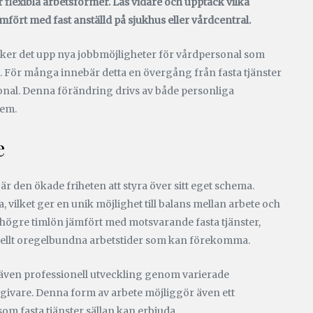
r flexibla arbetsformer. Läs vidare och upptäck vilka
mfört med fast anställd på sjukhus eller vårdcentral.
dyker det upp nya jobbmöjligheter för vårdpersonal som
. För många innebär detta en övergång från fasta tjänster
sonal. Denna förändring drivs av både personliga
tem.
e
är den ökade friheten att styra över sitt eget schema.
, vilket ger en unik möjlighet till balans mellan arbete och
 högre timlön jämfört med motsvarande fasta tjänster,
ntuellt oregelbundna arbetstider som kan förekomma.
 även professionell utveckling genom varierade
sgivare. Denna form av arbete möjliggör även ett
m fasta tjänster sällan kan erbjuda.