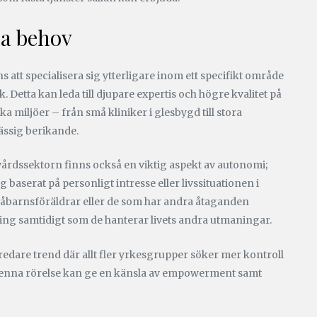
la behov
ns att specialisera sig ytterligare inom ett specifikt område
Detta kan leda till djupare expertis och högre kvalitet på
a miljöer – från små kliniker i glesbygd till stora
ässig berikande.
vårdssektorn finns också en viktig aspekt av autonomi;
aserat på personligt intresse eller livssituationen i
 småbarnsföräldrar eller de som har andra åtaganden
ckling samtidigt som de hanterar livets andra utmaningar.
edare trend där allt fler yrkesgrupper söker mer kontroll
av denna rörelse kan ge en känsla av empowerment samt