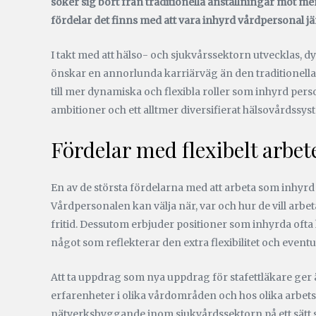
söker sig bort från traditionella anställningar mot me
fördelar det finns med att vara inhyrd vårdpersonal jä
I takt med att hälso- och sjukvårssektorn utvecklas, 
önskar en annorlunda karriärväg än den traditionella
till mer dynamiska och flexibla roller som inhyrd per
ambitioner och ett alltmer diversifierat hälsovårdssys
Fördelar med flexibelt arbet
En av de största fördelarna med att arbeta som inhyrd 
Vårdpersonalen kan välja när, var och hur de vill arbeta
fritid. Dessutom erbjuder positioner som inhyrda ofta
något som reflekterar den extra flexibilitet och eve
Att ta uppdrag som nya uppdrag för stafettläkare ger
erfarenheter i olika vårdområden och hos olika arbet
nätverksbyggande inom sjukvårdssektorn på ett sätt so