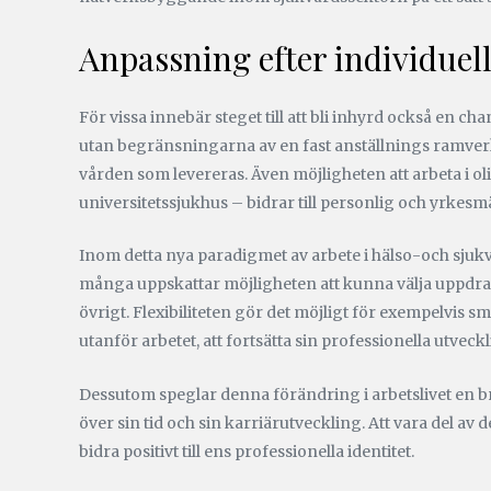
Anpassning efter individuel
För vissa innebär steget till att bli inhyrd också en cha
utan begränsningarna av en fast anställnings ramverk. 
vården som levereras. Även möjligheten att arbeta i olik
universitetssjukhus – bidrar till personlig och yrkesm
Inom detta nya paradigmet av arbete i hälso-och sjuk
många uppskattar möjligheten att kunna välja uppdrag b
övrigt. Flexibiliteten gör det möjligt för exempelvis
utanför arbetet, att fortsätta sin professionella utve
Dessutom speglar denna förändring i arbetslivet en br
över sin tid och sin karriärutveckling. Att vara del 
bidra positivt till ens professionella identitet.